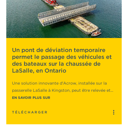
Un pont de déviation temporaire
permet le passage des véhicules et
des bateaux sur la chaussée de
LaSalle, en Ontario
Une solution innovante d'Acrow, installée sur la
passerelle LaSalle à Kingston, peut être relevée et...
EN SAVOIR PLUS SUR
TÉLÉCHARGER