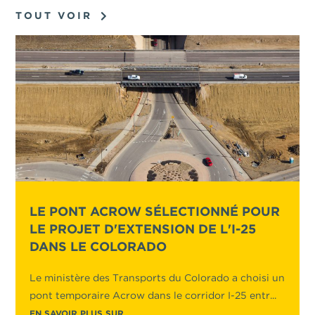
TOUT VOIR
LE PONT ACROW SÉLECTIONNÉ POUR
LE PROJET D'EXTENSION DE L'I-25
DANS LE COLORADO
Le ministère des Transports du Colorado a choisi un
pont temporaire Acrow dans le corridor I-25 entr...
EN SAVOIR PLUS SUR