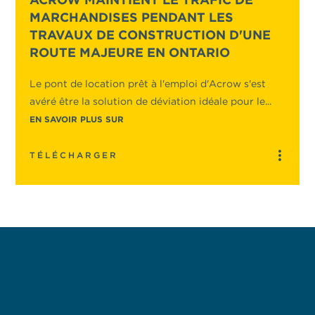
MARCHANDISES PENDANT LES
TRAVAUX DE CONSTRUCTION D'UNE
ROUTE MAJEURE EN ONTARIO
Le pont de location prêt à l'emploi d'Acrow s'est
avéré être la solution de déviation idéale pour le...
EN SAVOIR PLUS SUR
TÉLÉCHARGER