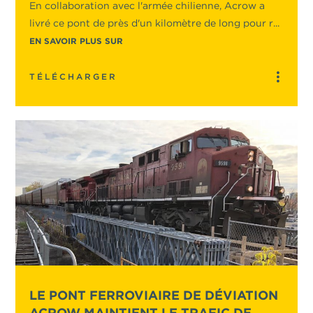
En collaboration avec l'armée chilienne, Acrow a
livré ce pont de près d'un kilomètre de long pour r...
EN SAVOIR PLUS SUR
TÉLÉCHARGER
LE PONT FERROVIAIRE DE DÉVIATION
ACROW MAINTIENT LE TRAFIC DE